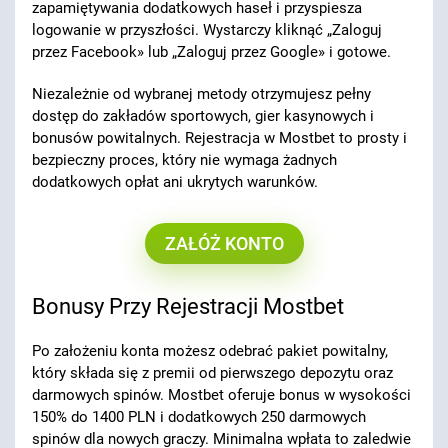
zapamiętywania dodatkowych haseł i przyspiesza
logowanie w przyszłości. Wystarczy kliknąć „Zaloguj
przez Facebook» lub „Zaloguj przez Google» i gotowe.
Niezależnie od wybranej metody otrzymujesz pełny
dostęp do zakładów sportowych, gier kasynowych i
bonusów powitalnych. Rejestracja w Mostbet to prosty i
bezpieczny proces, który nie wymaga żadnych
dodatkowych opłat ani ukrytych warunków.
ZAŁÓŻ KONTO
Bonusy Przy Rejestracji Mostbet
Po założeniu konta możesz odebrać pakiet powitalny,
który składa się z premii od pierwszego depozytu oraz
darmowych spinów. Mostbet oferuje bonus w wysokości
150% do 1400 PLN i dodatkowych 250 darmowych
spinów dla nowych graczy. Minimalna wpłata to zaledwie