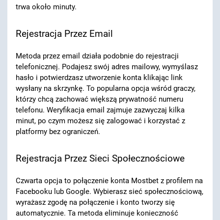
trwa około minuty.
Rejestracja Przez Email
Metoda przez email działa podobnie do rejestracji
telefonicznej. Podajesz swój adres mailowy, wymyślasz
hasło i potwierdzasz utworzenie konta klikając link
wysłany na skrzynkę. To popularna opcja wśród graczy,
którzy chcą zachować większą prywatność numeru
telefonu. Weryfikacja email zajmuje zazwyczaj kilka
minut, po czym możesz się zalogować i korzystać z
platformy bez ograniczeń.
Rejestracja Przez Sieci Społecznościowe
Czwarta opcja to połączenie konta Mostbet z profilem na
Facebooku lub Google. Wybierasz sieć społecznościową,
wyrażasz zgodę na połączenie i konto tworzy się
automatycznie. Ta metoda eliminuje konieczność