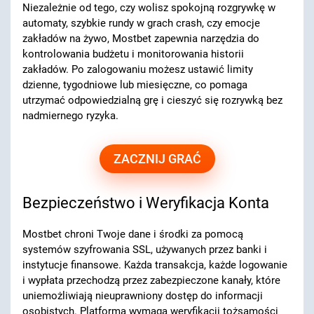
Niezależnie od tego, czy wolisz spokojną rozgrywkę w
automaty, szybkie rundy w grach crash, czy emocje
zakładów na żywo, Mostbet zapewnia narzędzia do
kontrolowania budżetu i monitorowania historii
zakładów. Po zalogowaniu możesz ustawić limity
dzienne, tygodniowe lub miesięczne, co pomaga
utrzymać odpowiedzialną grę i cieszyć się rozrywką bez
nadmiernego ryzyka.
ZACZNIJ GRAĆ
Bezpieczeństwo i Weryfikacja Konta
Mostbet chroni Twoje dane i środki za pomocą
systemów szyfrowania SSL, używanych przez banki i
instytucje finansowe. Każda transakcja, każde logowanie
i wypłata przechodzą przez zabezpieczone kanały, które
uniemożliwiają nieuprawniony dostęp do informacji
osobistych. Platforma wymaga weryfikacji tożsamości