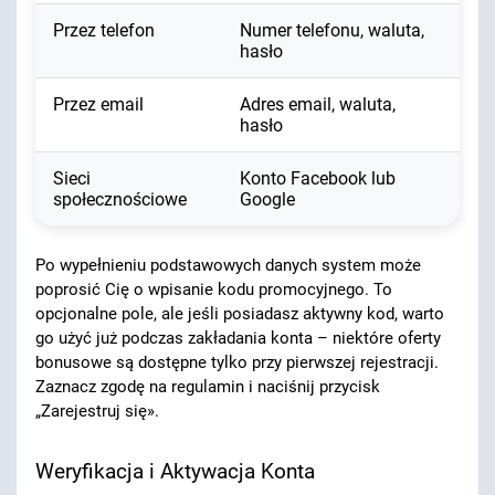
Przez telefon
Numer telefonu, waluta,
hasło
Przez email
Adres email, waluta,
hasło
Sieci
Konto Facebook lub
społecznościowe
Google
Po wypełnieniu podstawowych danych system może
poprosić Cię o wpisanie kodu promocyjnego. To
opcjonalne pole, ale jeśli posiadasz aktywny kod, warto
go użyć już podczas zakładania konta – niektóre oferty
bonusowe są dostępne tylko przy pierwszej rejestracji.
Zaznacz zgodę na regulamin i naciśnij przycisk
„Zarejestruj się».
Weryfikacja i Aktywacja Konta