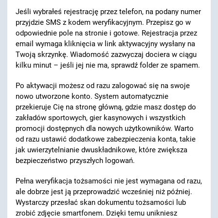
Jeśli wybrałeś rejestrację przez telefon, na podany numer
przyjdzie SMS z kodem weryfikacyjnym. Przepisz go w
odpowiednie pole na stronie i gotowe. Rejestracja przez
email wymaga kliknięcia w link aktywacyjny wysłany na
Twoją skrzynkę. Wiadomość zazwyczaj dociera w ciągu
kilku minut – jeśli jej nie ma, sprawdź folder ze spamem.
Po aktywacji możesz od razu zalogować się na swoje
nowo utworzone konto. System automatycznie
przekieruje Cię na stronę główną, gdzie masz dostęp do
zakładów sportowych, gier kasynowych i wszystkich
promocji dostępnych dla nowych użytkowników. Warto
od razu ustawić dodatkowe zabezpieczenia konta, takie
jak uwierzytelnianie dwuskładnikowe, które zwiększa
bezpieczeństwo przyszłych logowań.
Pełna weryfikacja tożsamości nie jest wymagana od razu,
ale dobrze jest ją przeprowadzić wcześniej niż później.
Wystarczy przesłać skan dokumentu tożsamości lub
zrobić zdjęcie smartfonem. Dzięki temu unikniesz