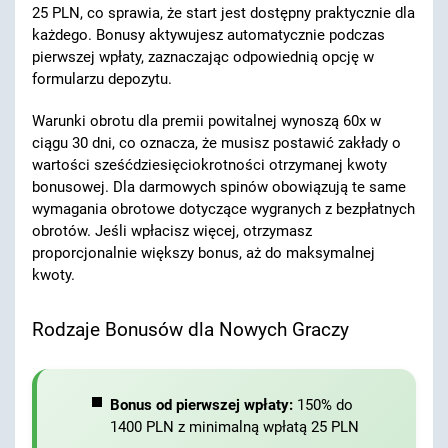
25 PLN, co sprawia, że start jest dostępny praktycznie dla
każdego. Bonusy aktywujesz automatycznie podczas
pierwszej wpłaty, zaznaczając odpowiednią opcję w
formularzu depozytu.
Warunki obrotu dla premii powitalnej wynoszą 60x w
ciągu 30 dni, co oznacza, że musisz postawić zakłady o
wartości sześćdziesięciokrotności otrzymanej kwoty
bonusowej. Dla darmowych spinów obowiązują te same
wymagania obrotowe dotyczące wygranych z bezpłatnych
obrotów. Jeśli wpłacisz więcej, otrzymasz
proporcjonalnie większy bonus, aż do maksymalnej
kwoty.
Rodzaje Bonusów dla Nowych Graczy
Bonus od pierwszej wpłaty:
150% do
1400 PLN z minimalną wpłatą 25 PLN