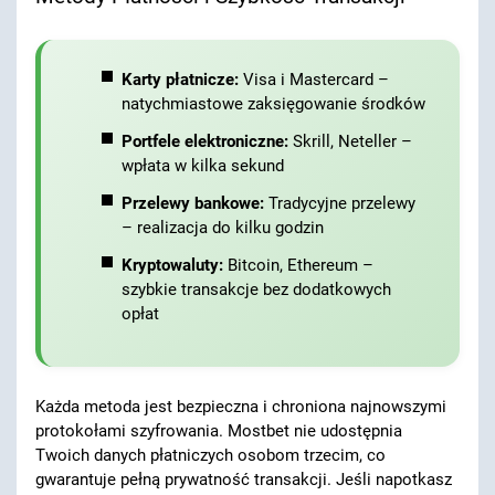
Karty płatnicze:
Visa i Mastercard –
natychmiastowe zaksięgowanie środków
Portfele elektroniczne:
Skrill, Neteller –
wpłata w kilka sekund
Przelewy bankowe:
Tradycyjne przelewy
– realizacja do kilku godzin
Kryptowaluty:
Bitcoin, Ethereum –
szybkie transakcje bez dodatkowych
opłat
Każda metoda jest bezpieczna i chroniona najnowszymi
protokołami szyfrowania. Mostbet nie udostępnia
Twoich danych płatniczych osobom trzecim, co
gwarantuje pełną prywatność transakcji. Jeśli napotkasz