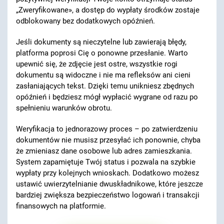
„Zweryfikowane», a dostęp do wypłaty środków zostaje
odblokowany bez dodatkowych opóźnień.
Jeśli dokumenty są nieczytelne lub zawierają błędy,
platforma poprosi Cię o ponowne przesłanie. Warto
upewnić się, że zdjęcie jest ostre, wszystkie rogi
dokumentu są widoczne i nie ma refleksów ani cieni
zasłaniających tekst. Dzięki temu unikniesz zbędnych
opóźnień i będziesz mógł wypłacić wygrane od razu po
spełnieniu warunków obrotu.
Weryfikacja to jednorazowy proces – po zatwierdzeniu
dokumentów nie musisz przesyłać ich ponownie, chyba
że zmieniasz dane osobowe lub adres zamieszkania.
System zapamiętuje Twój status i pozwala na szybkie
wypłaty przy kolejnych wnioskach. Dodatkowo możesz
ustawić uwierzytelnianie dwuskładnikowe, które jeszcze
bardziej zwiększa bezpieczeństwo logowań i transakcji
finansowych na platformie.