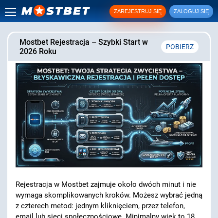
ZAREJESTRUJ SIĘ
ZALOGUJ SIĘ
Mostbet Rejestracja – Szybki Start w
POBIERZ
2026 Roku
Rejestracja w Mostbet zajmuje około dwóch minut i nie
wymaga skomplikowanych kroków. Możesz wybrać jedną
z czterech metod: jednym kliknięciem, przez telefon,
email lub sieci społecznościowe. Minimalny wiek to 18