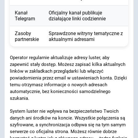
Kanał
Oficjalny kanał publikuje
Telegram
działające linki codziennie
Zasoby
Sprawdzone witryny tematyczne z
partnerskie
aktualnymi adresami
Operator regularnie aktualizuje adresy luster, aby
zapewnić stały dostęp. Możesz zapisać kilka aktualnych
linków w zakładkach przeglądarki lub włączyć
powiadomienia przez email w ustawieniach konta. Dzięki
temu otrzymasz informacje o nowych adresach
automatycznie, bez konieczności samodzielnego
szukania.
System luster nie wpływa na bezpieczeństwo Twoich
danych ani środków na koncie. Wszystkie połączenia są
szyfrowane, a synchronizacja odbywa się na tym samym
serwerze co oficjalna strona. Możesz równie dobrze